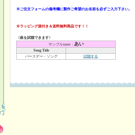
※ご注文フォームの備考欄に製作ご希望のお名前を必ずご入力下さい。
※ラッピング袋付き＆送料無料商品です！！
〈曲を試聴できます〉
あい
サンプルname：
Song Title
バースデー・ソング
試聴する