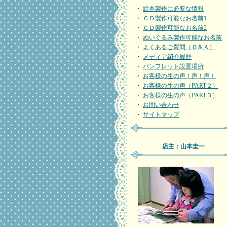
・
絵本製作に必要な情報
・
ＣＤ製作可能なお名前1
・
ＣＤ製作可能なお名前2
・
ぬいぐるみ製作可能なお名前
・
よくあるご質問（Ｑ＆Ａ）
・
メディア紹介履歴
・
パンフレット設置場所
・
お客様の生の声！声！声！
・
お客様の生の声（PART２）
・
お客様の生の声（PART３）
・
お問い合わせ
・
サイトマップ
店主：山本圭一