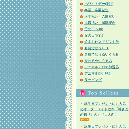
ホワイトデー(3/14)
卒業・卒園記念
入学祝い・入園祝い
退職祝い・退職記念
母の日(5/10)
父の日(6/21)
絵本お仕立てギフト券
名前で歌うＣＤ
名前で歌うぬいぐるみ
乗れるぬいぐるみ
アニマルアロマ加湿器
アニマル掛け時計
ラッピング
・
誕生日プレゼントにも人気
のオーダーメイド絵本「神さま
の贈りもの」（大人向け）
・
誕生日プレゼントにも人気