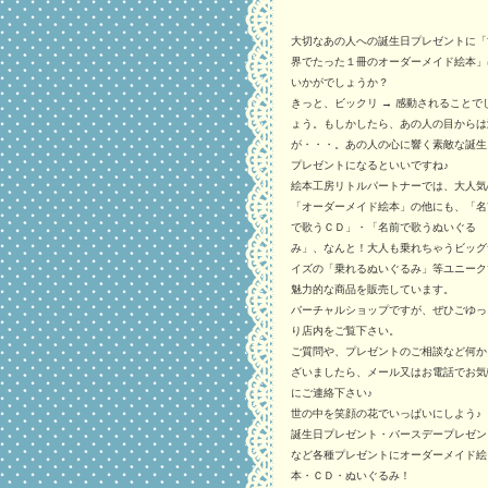
大切なあの人への誕生日プレゼントに「
界でたった１冊のオーダーメイド絵本」
いかがでしょうか？
きっと、ビックリ → 感動されることで
ょう。もしかしたら、あの人の目からは
が・・・。あの人の心に響く素敵な誕生
プレゼントになるといいですね♪
絵本工房リトルパートナーでは、大人気
「オーダーメイド絵本」の他にも、「名
で歌うＣＤ」・「名前で歌うぬいぐる
み」、なんと！大人も乗れちゃうビッグ
イズの「乗れるぬいぐるみ」等ユニーク
魅力的な商品を販売しています。
バーチャルショップですが、ぜひごゆっ
り店内をご覧下さい。
ご質問や、プレゼントのご相談など何か
ざいましたら、メール又はお電話でお気
にご連絡下さい♪
世の中を笑顔の花でいっぱいにしよう♪
誕生日プレゼント・バースデープレゼン
など各種プレゼントにオーダーメイド絵
本・ＣＤ・ぬいぐるみ！