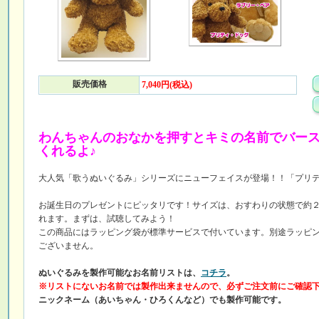
販売価格
7,040円(税込)
わんちゃんのおなかを押すとキミの名前でバー
くれるよ♪
大人気「歌うぬいぐるみ」シリーズにニューフェイスが登場！！「プリテ
お誕生日のプレゼントにピッタリです！サイズは、おすわりの状態で約
れます。まずは、試聴してみよう！
この商品にはラッピング袋が標準サービスで付いています。別途ラッピ
ございません。
ぬいぐるみを製作可能なお名前リストは、
コチラ
。
※リストにないお名前では製作出来ませんので、必ずご注文前にご確認
ニックネーム（あいちゃん・ひろくんなど）でも製作可能です。