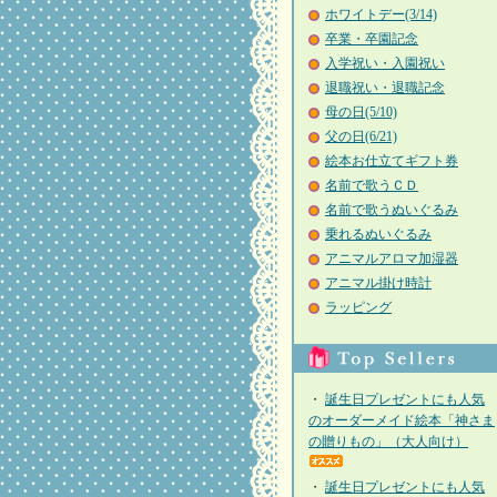
ホワイトデー(3/14)
卒業・卒園記念
入学祝い・入園祝い
退職祝い・退職記念
母の日(5/10)
父の日(6/21)
絵本お仕立てギフト券
名前で歌うＣＤ
名前で歌うぬいぐるみ
乗れるぬいぐるみ
アニマルアロマ加湿器
アニマル掛け時計
ラッピング
・
誕生日プレゼントにも人気
のオーダーメイド絵本「神さま
の贈りもの」（大人向け）
・
誕生日プレゼントにも人気