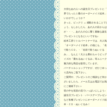
大切なあの人への誕生日プレゼントに「
界でたった１冊のオーダーメイド絵本」
いかがでしょうか？
きっと、ビックリ → 感動されることで
ょう。もしかしたら、あの人の目からは
が・・・。あの人の心に響く素敵な誕生
プレゼントになるといいですね♪
絵本工房リトルパートナーでは、大人気
「オーダーメイド絵本」の他にも、「名
で歌うＣＤ」・「名前で歌うぬいぐる
み」、なんと！大人も乗れちゃうビッグ
イズの「乗れるぬいぐるみ」等ユニーク
魅力的な商品を販売しています。
バーチャルショップですが、ぜひごゆっ
り店内をご覧下さい。
ご質問や、プレゼントのご相談など何か
ざいましたら、メール又はお電話でお気
にご連絡下さい♪
世の中を笑顔の花でいっぱいにしよう♪
誕生日プレゼント・バースデープレゼン
など各種プレゼントにオーダーメイド絵
本・ＣＤ・ぬいぐるみ！