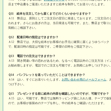
店まで申込書をご返送いただきますと絵本を制作してお送りいたします。
Ｑ11 絵本を注文してから届くまでどのくらいかかりますか？
Ａ11 弊店は、原則としてご注文日の翌日に発送しております。ご注文日の
われます。さらにお急ぎの方は、当日発送も可能です。また、弊店まで取り
気軽にご相談下さい。
Ｑ12 配達日時の指定はできますか？
Ａ12 弊店では、大切な絵本がお客様のお手元に確実に届くようゆうパック
で、配達日時の指定は可能です。ご希望の日時をご指定下さい。
Ｑ13 電話での注文はできますか？
Ａ13 聞き間違い等の恐れがあるため、なるべく電話以外のご注文方法（イ
お勧め致しますが、電話でのご注文も可能です。お気軽にお申しつけ下さい
Ｑ14 パンフレットを送っていただくことはできますか？
Ａ14 はい、すぐにお送りいたします。
お問い合わせ用のメールフォーム
、
つけ下さい。
Ｑ15 プレゼントする前に絵本の内容を確認したいのですが、可能ですか？
Ａ15 はい、可能です。弊店では無料ラッピング袋に入れた後、テープで仮
ので、お客様が仮留めのテープを外し、中の絵本をご確認いただけます。