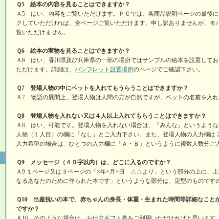
Ｑ5 絵本の内容を見ることはできますか？
Ａ5 はい、内容をご覧いただけます。ＰＣでは、各商品説明ページの最後
クしていただければ、全ページご覧いただけます。申し訳ありませんが、モ
覧いただけません。
Ｑ6 絵本の実物を見ることはできますか？
Ａ6 はい、香川県及び兵庫県の一部の場所ではサンプルの絵本を設置して
ただけます。詳細は、
パンフレット設置場所
のページでご確認下さい。
Ｑ7 登場人物の中にペットを入れてもうらうことはできますか？
Ａ7 物語の展開上、登場人物は人間の方が自然ですが、ペットの名前を入
Ｑ8 登場人物を入れない又は４人以上入れてもらうことはできますか？
Ａ8 はい、可能です。登場人物を入れない場合は、「みんな」というよう
人物（１人目）の欄に「なし」とご入力下さい。また、登場人物の入力欄は
入力希望の場合は、ひとつの入力欄に「Ａ・Ｂ」というように複数人数分ご
Ｑ9 メッセージ（４０字以内）は、どこに入るのですか？
Ａ9 １ページ又は３ページの「×年×月×日 △△より」という部分の上に、
なるあなたのために作られた本です」というような部分は、定型のものです
Ｑ10 出産祝いの本で、赤ちゃんの身長・体重・生まれた時間等詳細なこと
ですか？
Ａ10 そのような場合は、
お仕立ギフト券
をご利用いただければと思います