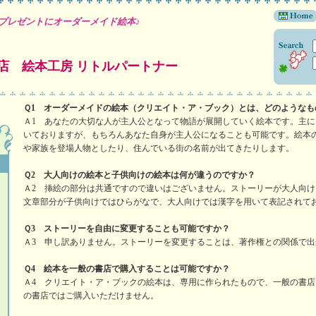
プレゼントにオーダーメイド絵本♪
店 絵本工房 リトルパートナー
Ｑ1 オーダーメイドの絵本（クリエイト・ア・ブック）とは、どのようなも
Ａ1 あなたの大切な人が主人公となって物語が展開していく絵本です。主
いておりますが、もちろんあなた自身が主人公になることも可能です。絵本
や家族を登場人物としたり、住んでいる街の名前が出てきたりします。
Ｑ2 大人向けの絵本と子供向けの絵本は何が違うのですか？
Ａ2 挿絵の部分は共通ですので違いはございません。ストーリーが大人向
文章部分が子供向けではひらがなで、大人向けでは漢字を用いて表記されて
Ｑ3 ストーリーを自由に変更することも可能ですか？
Ａ3 申し訳ありません。ストーリーを変更することは、著作権との関係で出
Ｑ4 絵本を一般の書店で購入することは可能ですか？
Ａ4 クリエイト・ア・ブックの絵本は、専用に作られたもので、一般の書
の書店ではご購入いただけません。