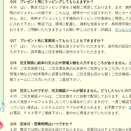
Ｑ16 プレゼント用にラッピングしてもらえますか？
Ａ16 はい、弊店ではラッピング袋を２種類ご用意しております。まず、無
明のポリエチレンの袋です。こちらは、標準サービス品ですので、特にカー
せん。次に、有料オプションとして不織布のラッピング巾着袋をご用意して
に入れて下さい。弊店では、環境に配慮し、過剰な包装をせず、再利用可能
おります。ご理解いただきますようお願い申し上げます。詳細は、
ラッピン
Ｑ17 プレゼント先に直接送ってもらうこともできますか？
Ａ17 はい、プレゼント先に直接お送りさせていただきます。送付先の設定
入力下さい。請求書はご注文者様に送付させていただきます。
Ｑ18 注文画面に絵本の主人公や登場人物を入力するところがありません。
Ａ18 ご注文画面では、ご注文者自身のお名前やご住所などをご入力いただ
登場人物などの絵本製作に必要な情報は、ご注文後お店から届くご注文確認
報フォームにご入力いただき、ご返信下さい。
Ｑ19 注文したのですが、注文確認メールが届きません。どうしたらいいの
Ａ19 ご注文確認メールは、ご注文後すぐに自動で配信しております。もし
されて迷惑メールフォルダに入っている場合がございますので、一度ご確認
っていない場合は、システム上のトラブルが考えられます。お手数ですが、
お電話、ＦＡＸ等でご連絡下さい。速やかに再送させていただきます。
Ｑ20 定休日・営業時間はいつですか？
Ａ20 弊店では特に定休日を設けておりません。休業日はＨＰ上でお知らせ