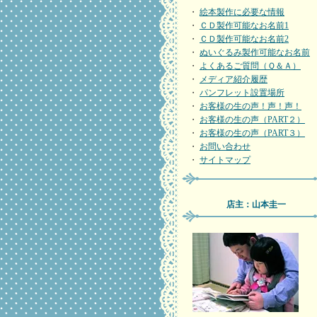
・
絵本製作に必要な情報
・
ＣＤ製作可能なお名前1
・
ＣＤ製作可能なお名前2
・
ぬいぐるみ製作可能なお名前
・
よくあるご質問（Ｑ＆Ａ）
・
メディア紹介履歴
・
パンフレット設置場所
・
お客様の生の声！声！声！
・
お客様の生の声（PART２）
・
お客様の生の声（PART３）
・
お問い合わせ
・
サイトマップ
店主：山本圭一