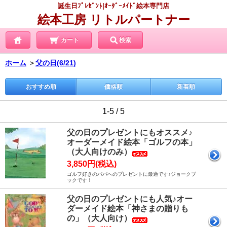
誕生日ﾌﾟﾚｾﾞﾝﾄ|ｵｰﾀﾞｰﾒｲﾄﾞ絵本専門店
絵本工房 リトルパートナー
カート
検索
ホーム
＞
父の日(6/21)
おすすめ順
価格順
新着順
1-5 / 5
父の日のプレゼントにもオススメ♪
オーダーメイド絵本「ゴルフの本」
（大人向けのみ）
3,850円(税込)
ゴルフ好きのパパへのプレゼントに最適です♪ジョークブ
ックです！
父の日のプレゼントにも人気♪オー
ダーメイド絵本「神さまの贈りも
の」（大人向け）