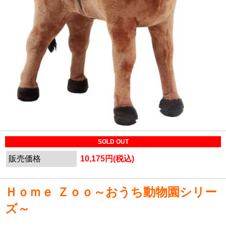
SOLD OUT
販売価格
10,175円(税込)
Ｈｏｍｅ Ｚｏｏ～おうち動物園シリー
ズ～