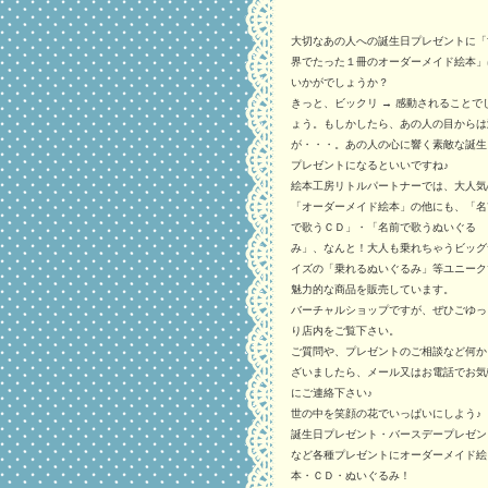
大切なあの人への誕生日プレゼントに「
界でたった１冊のオーダーメイド絵本」
いかがでしょうか？
きっと、ビックリ → 感動されることで
ょう。もしかしたら、あの人の目からは
が・・・。あの人の心に響く素敵な誕生
プレゼントになるといいですね♪
絵本工房リトルパートナーでは、大人気
「オーダーメイド絵本」の他にも、「名
で歌うＣＤ」・「名前で歌うぬいぐる
み」、なんと！大人も乗れちゃうビッグ
イズの「乗れるぬいぐるみ」等ユニーク
魅力的な商品を販売しています。
バーチャルショップですが、ぜひごゆっ
り店内をご覧下さい。
ご質問や、プレゼントのご相談など何か
ざいましたら、メール又はお電話でお気
にご連絡下さい♪
世の中を笑顔の花でいっぱいにしよう♪
誕生日プレゼント・バースデープレゼン
など各種プレゼントにオーダーメイド絵
本・ＣＤ・ぬいぐるみ！