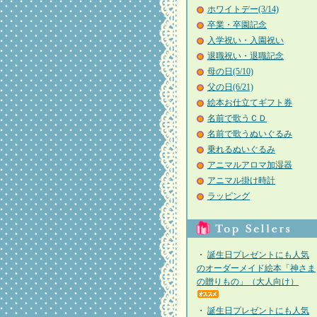
ホワイトデー(3/14)
卒業・卒園記念
入学祝い・入園祝い
退職祝い・退職記念
母の日(5/10)
父の日(6/21)
絵本お仕立てギフト券
名前で歌うＣＤ
名前で歌うぬいぐるみ
乗れるぬいぐるみ
アニマルアロマ加湿器
アニマル掛け時計
ラッピング
・
誕生日プレゼントにも人気
のオーダーメイド絵本「神さま
の贈りもの」（大人向け）
・
誕生日プレゼントにも人気