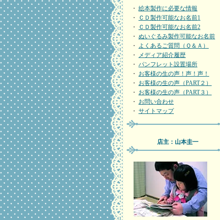
・
絵本製作に必要な情報
・
ＣＤ製作可能なお名前1
・
ＣＤ製作可能なお名前2
・
ぬいぐるみ製作可能なお名前
・
よくあるご質問（Ｑ＆Ａ）
・
メディア紹介履歴
・
パンフレット設置場所
・
お客様の生の声！声！声！
・
お客様の生の声（PART２）
・
お客様の生の声（PART３）
・
お問い合わせ
・
サイトマップ
店主：山本圭一