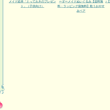
メイド絵本「とっておきのプレゼン
ーダーメイドぬいぐるみ【送料無
♪
ト」（子供向け）
料・ラッピング袋無料】歌うおやす
みベア