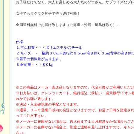
お子様だけでなく、大人も楽しめる大人気のゾウさん、サプライズなプ
女性でもラクラク片手で持ち運び可能！
全国送料無料でお届け致します（北海道・沖縄・離島は除く）。
仕様
１.主な材質・・・ポリエステル/スチール
２.サイズ・・・幅約３０cm×奥行約９５cm×高さ約６０cm(背中の高さ約５
※若干の個体差があります 。
３.耐荷重・・・８０kg
※この商品はメーカー直送品となりますので、代金引換がご利用いただ
※お支払いは、クレジットカード、銀行振込（前払い・楽天銀行/イオン
れかでお願い致します。
※決済・入金確認後の手配となります。
※通常、３～５営業日以内の発送となりますので、お届け日時を指定さ
ってご注文下さい。
※メーカーに在庫がない場合は、再入荷まで１カ月程度かかる場合もご
※メーカーに在庫がない場合は、別途ご連絡を差し上げますので、キャ
さい。