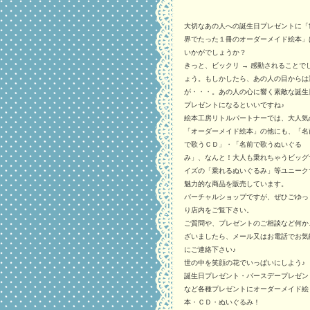
大切なあの人への誕生日プレゼントに「
界でたった１冊のオーダーメイド絵本」
いかがでしょうか？
きっと、ビックリ → 感動されることで
ょう。もしかしたら、あの人の目からは
が・・・。あの人の心に響く素敵な誕生
プレゼントになるといいですね♪
絵本工房リトルパートナーでは、大人気
「オーダーメイド絵本」の他にも、「名
で歌うＣＤ」・「名前で歌うぬいぐる
み」、なんと！大人も乗れちゃうビッグ
イズの「乗れるぬいぐるみ」等ユニーク
魅力的な商品を販売しています。
バーチャルショップですが、ぜひごゆっ
り店内をご覧下さい。
ご質問や、プレゼントのご相談など何か
ざいましたら、メール又はお電話でお気
にご連絡下さい♪
世の中を笑顔の花でいっぱいにしよう♪
誕生日プレゼント・バースデープレゼン
など各種プレゼントにオーダーメイド絵
本・ＣＤ・ぬいぐるみ！