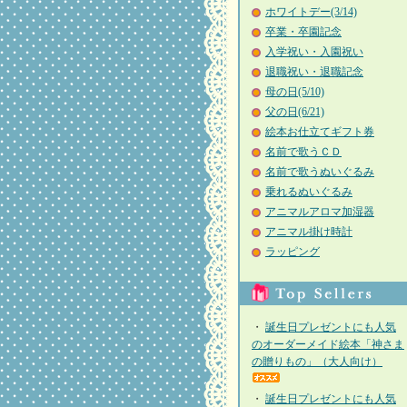
ホワイトデー(3/14)
卒業・卒園記念
入学祝い・入園祝い
退職祝い・退職記念
母の日(5/10)
父の日(6/21)
絵本お仕立てギフト券
名前で歌うＣＤ
名前で歌うぬいぐるみ
乗れるぬいぐるみ
アニマルアロマ加湿器
アニマル掛け時計
ラッピング
・
誕生日プレゼントにも人気
のオーダーメイド絵本「神さま
の贈りもの」（大人向け）
・
誕生日プレゼントにも人気