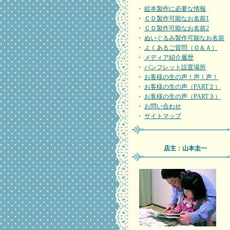
・
絵本製作に必要な情報
・
ＣＤ製作可能なお名前1
・
ＣＤ製作可能なお名前2
・
ぬいぐるみ製作可能なお名前
・
よくあるご質問（Ｑ＆Ａ）
・
メディア紹介履歴
・
パンフレット設置場所
・
お客様の生の声！声！声！
・
お客様の生の声（PART２）
・
お客様の生の声（PART３）
・
お問い合わせ
・
サイトマップ
店主：山本圭一