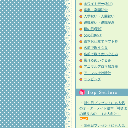
ホワイトデー(3/14)
卒業・卒園記念
入学祝い・入園祝い
退職祝い・退職記念
母の日(5/10)
父の日(6/21)
絵本お仕立てギフト券
名前で歌うＣＤ
名前で歌うぬいぐるみ
乗れるぬいぐるみ
アニマルアロマ加湿器
アニマル掛け時計
ラッピング
・
誕生日プレゼントにも人気
のオーダーメイド絵本「神さま
の贈りもの」（大人向け）
・
誕生日プレゼントにも人気