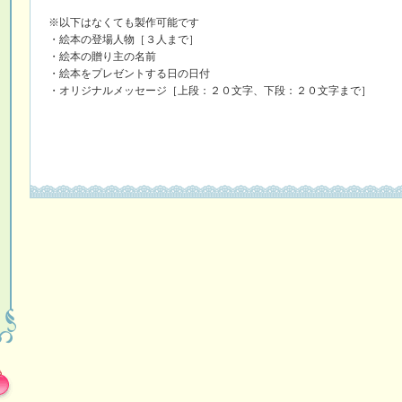
※以下はなくても製作可能です
・絵本の登場人物［３人まで］
・絵本の贈り主の名前
・絵本をプレゼントする日の日付
・オリジナルメッセージ［上段：２０文字、下段：２０文字まで］