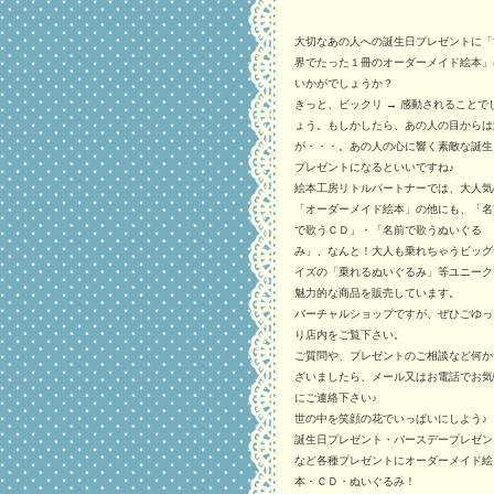
大切なあの人への誕生日プレゼントに「
界でたった１冊のオーダーメイド絵本」
いかがでしょうか？
きっと、ビックリ → 感動されることで
ょう。もしかしたら、あの人の目からは
が・・・。あの人の心に響く素敵な誕生
プレゼントになるといいですね♪
絵本工房リトルパートナーでは、大人気
「オーダーメイド絵本」の他にも、「名
で歌うＣＤ」・「名前で歌うぬいぐる
み」、なんと！大人も乗れちゃうビッグ
イズの「乗れるぬいぐるみ」等ユニーク
魅力的な商品を販売しています。
バーチャルショップですが、ぜひごゆっ
り店内をご覧下さい。
ご質問や、プレゼントのご相談など何か
ざいましたら、メール又はお電話でお気
にご連絡下さい♪
世の中を笑顔の花でいっぱいにしよう♪
誕生日プレゼント・バースデープレゼン
など各種プレゼントにオーダーメイド絵
本・ＣＤ・ぬいぐるみ！