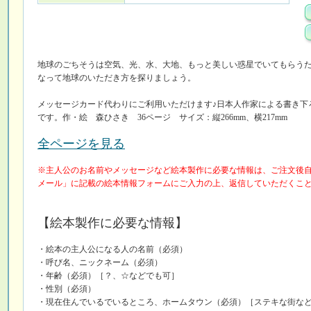
地球のごちそうは空気、光、水、大地、もっと美しい惑星でいてもらう
なって地球のいただき方を探りましょう。
メッセージカード代わりにご利用いただけます♪日本人作家による書き下
です。作・絵 森ひさき 36ページ サイズ：縦266mm、横217mm
全ページを見る
※主人公のお名前やメッセージなど絵本製作に必要な情報は、ご注文後
メール」に記載の絵本情報フォームにご入力の上、返信していただくこ
【絵本製作に必要な情報】
・絵本の主人公になる人の名前（必須）
・呼び名、ニックネーム（必須）
・年齢（必須）［？、☆などでも可］
・性別（必須）
・現在住んでいるでいるところ、ホームタウン（必須）［ステキな街な