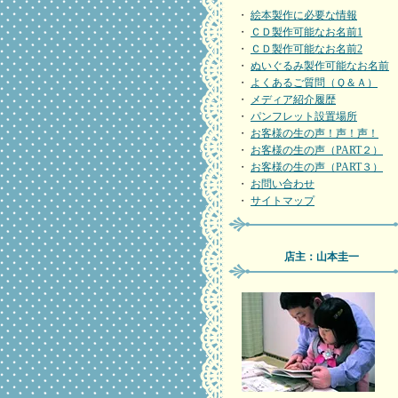
・
絵本製作に必要な情報
・
ＣＤ製作可能なお名前1
・
ＣＤ製作可能なお名前2
・
ぬいぐるみ製作可能なお名前
・
よくあるご質問（Ｑ＆Ａ）
・
メディア紹介履歴
・
パンフレット設置場所
・
お客様の生の声！声！声！
・
お客様の生の声（PART２）
・
お客様の生の声（PART３）
・
お問い合わせ
・
サイトマップ
店主：山本圭一