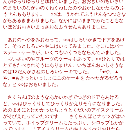
んがゆらりゆらりとゆれていました。おおきいのちいさい
のまるいのながいのくねくねしたのやおかしなかたちの ふ
うせんもあります。 ○○は、うかれてふうせんをつつきな
がらあるきまわりました。なかにはいままでみたこともな
いほどおおきいまっさおなふうせんもありました。
あおのへやをみおわって、○○はしろいかぎでドアをあけ
て、そっとしろいへやにはいってみました。そこにはバー
スデー・ケーキが、いくつもいくつもならんでいました。
ちいさいのやフルーツのケーキもあって、○○ひとりでは
とてもたべきれそうにありません。いちばんおいしそうな
のは12だんがさねのしろいケーキでした。 「●や、▲
や、■もきっといっしょにこのケーキを たべたがるだろう
な」と ○○はおもいました。
さくらんぼのようなあかいかぎでつぎのドアをあける
と、○○はびっくりしてひっくりかえりそうになりました。
めのまえにとけかかったちょうとくだいのアイスクリーム
がそびえたっていたのです！ さくらんぼとナッツがはい
っていて、ホイップクリームもたっぷり、シロップもかか
っています。 「アイスクリームのやまをすべりおりたら、