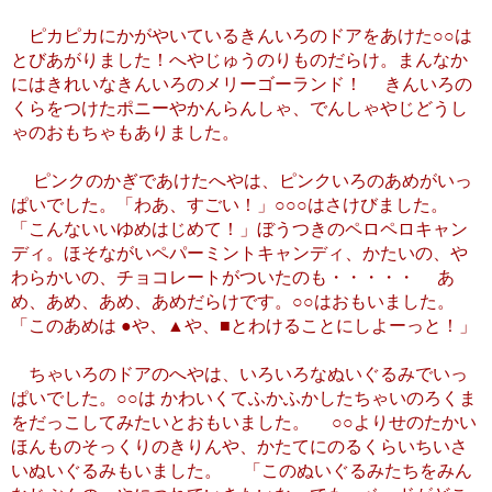
ピカピカにかがやいているきんいろのドアをあけた○○は
とびあがりました！へやじゅうのりものだらけ。まんなか
にはきれいなきんいろのメリーゴーランド！ きんいろの
くらをつけたポニーやかんらんしゃ、でんしゃやじどうし
ゃのおもちゃもありました。
ピンクのかぎであけたへやは、ピンクいろのあめがいっ
ぱいでした。「わあ、すごい！」○○○はさけびました。
「こんないいゆめはじめて！」ぼうつきのペロペロキャン
ディ。ほそながいペパーミントキャンディ、かたいの、や
わらかいの、チョコレートがついたのも・・・・・ あ
め、あめ、あめ、あめだらけです。○○はおもいました。
「このあめは ●や、▲や、■とわけることにしよーっと！」
ちゃいろのドアのへやは、いろいろなぬいぐるみでいっ
ぱいでした。○○は かわいくてふかふかしたちゃいのろくま
をだっこしてみたいとおもいました。 ○○よりせのたかい
ほんものそっくりのきりんや、かたてにのるくらいちいさ
いぬいぐるみもいました。 「このぬいぐるみたちをみん