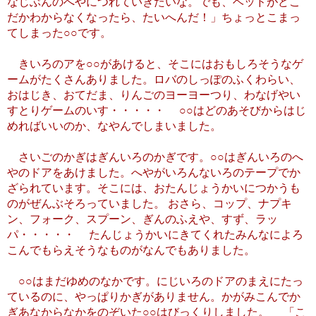
なじぶんのへやにつれていきたいな。でも、ベッドがどこ
だかわからなくなったら、たいへんだ！」ちょっとこまっ
てしまった○○です。
きいろのアを○○があけると、そこにはおもしろそうなゲ
ームがたくさんありました。ロバのしっぽのふくわらい、
おはじき、おてだま、りんごのヨーヨーつり、わなげやい
すとりゲームのいす・・・・・ ○○はどのあそびからはじ
めればいいのか、なやんでしまいました。
さいごのかぎはぎんいろのかぎです。○○はぎんいろのへ
やのドアをあけました。へやがいろんないろのテープでか
ざられています。そこには、おたんじょうかいにつかうも
のがぜんぶそろっていました。 おさら、コップ、ナプキ
ン、フォーク、スプーン、ぎんのふえや、すず、ラッ
パ・・・・・ たんじょうかいにきてくれたみんなによろ
こんでもらえそうなものがなんでもありました。
○○はまだゆめのなかです。にじいろのドアのまえにたっ
ているのに、やっぱりかぎがありません。かがみこんでか
ぎあなからなかをのぞいた○○はびっくりしました。 「こ