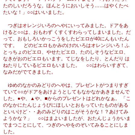
たのしいだろうな。ほんとうにおいしそう……はやくたべ
たいな！」○○はいいました。
つぎはオレンジいろのへやにいってみました。ドアをあ
けると○○は、おもわず くすくすわらってしまいました。だ
って、おもしろいかっこうをしたピエロが40にんもいたん
です。 どのピエロもかみのけのいろはオレンジいろ！ふ
とっちょのピエロ、やせたピエロ、たのしそうなピエロ、
なきがおのピエロもいます。てじなをしたり、とんだり は
ねたりしているピエロもいました。 ○○はわらいすぎて、
なみだがでてきました。
ゆめのなかのみどりのへやは、プレゼントがつまりすぎ
ていて○○がドアをあけようとしてもなかなかあきませんで
した。●や、▲や、■からのプレゼントはどれかなぁ。 「こ
のなかにたんじょうびにほしいとおもっていたものがある
といいけど・・あのみどりのはこがそうかな！？あけてみ
ようかな？」 ○○はまよいましたが、おたんじょうかいま
でまつことにして、つぎのへやをのぞいてみることにしま
した。