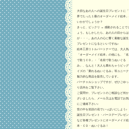
大切なあの人への誕生日プレゼントに「
界でたった１冊のオーダーメイド絵本」
いかがでしょうか？
きっと、ビックリ → 感動されることで
ょう。もしかしたら、あの人の目からは
が・・・。あの人の心に響く素敵な誕生
プレゼントになるといいですね♪
絵本工房リトルパートナーでは、大人気
「オーダーメイド絵本」の他にも、「名
で歌うＣＤ」・「名前で歌うぬいぐる
み」、なんと！大人も乗れちゃうビッグ
イズの「乗れるぬいぐるみ」等ユニーク
魅力的な商品を販売しています。
バーチャルショップですが、ぜひごゆっ
り店内をご覧下さい。
ご質問や、プレゼントのご相談など何か
ざいましたら、メール又はお電話でお気
にご連絡下さい♪
世の中を笑顔の花でいっぱいにしよう♪
誕生日プレゼント・バースデープレゼン
など各種プレゼントにオーダーメイド絵
本・ＣＤ・ぬいぐるみ！