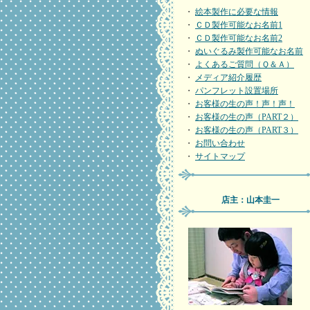
・
絵本製作に必要な情報
・
ＣＤ製作可能なお名前1
・
ＣＤ製作可能なお名前2
・
ぬいぐるみ製作可能なお名前
・
よくあるご質問（Ｑ＆Ａ）
・
メディア紹介履歴
・
パンフレット設置場所
・
お客様の生の声！声！声！
・
お客様の生の声（PART２）
・
お客様の生の声（PART３）
・
お問い合わせ
・
サイトマップ
店主：山本圭一