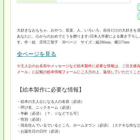
大好きなおもちゃ、おやつ、音楽、人、いろいろ、自分だけの大好きを
あなたに、心からのおめでとうを贈ります♪日本人作家による書き下ろし
す。作・絵 庄司三智子 36ページ サイズ：縦266mm、横217mm
全ページを見る
※主人公のお名前やメッセージなど絵本製作に必要な情報は、ご注文後
メール」に記載の絵本情報フォームにご入力の上、返信していただくこ
【絵本製作に必要な情報】
・絵本の主人公になる人の名前（必須）
・呼び名、ニックネーム（必須）
・年齢（必須）［？、☆などでも可］
・性別（必須）
・現在住んでいるでいるところ、ホームタウン（必須）［ステキな街な
・お誕生日の日付（必須）