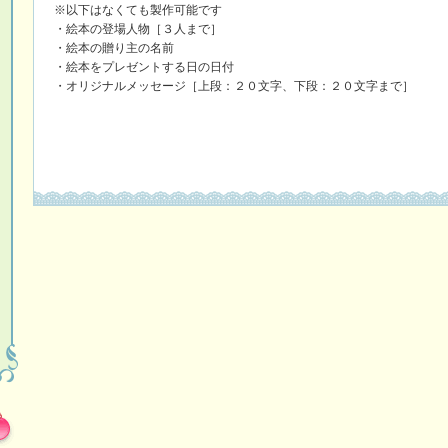
※以下はなくても製作可能です
・絵本の登場人物［３人まで］
・絵本の贈り主の名前
・絵本をプレゼントする日の日付
・オリジナルメッセージ［上段：２０文字、下段：２０文字まで］