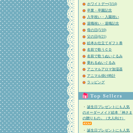
ホワイトデー(3/14)
卒業・卒園記念
入学祝い・入園祝い
退職祝い・退職記念
母の日(5/10)
父の日(6/21)
絵本お仕立てギフト券
名前で歌うＣＤ
名前で歌うぬいぐるみ
乗れるぬいぐるみ
アニマルアロマ加湿器
アニマル掛け時計
ラッピング
・
誕生日プレゼントにも人気
のオーダーメイド絵本「神さま
の贈りもの」（大人向け）
・
誕生日プレゼントにも人気