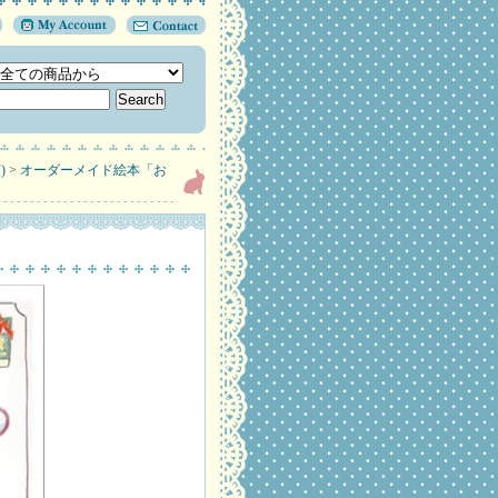
)
>
オーダーメイド絵本「お